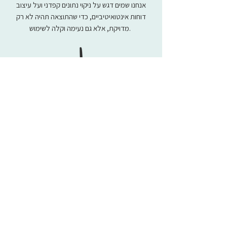
אנחנו שמים דגש על ניקוי נתונים קפדני ועל עיצוב
דוחות אינטואיטיביים, כדי שהתוצאה תהיה לא רק
מדויקת, אלא גם נעימה וקלה לשימוש.
הטמעה בעסק והדרכה
בשלב הזה אתם מקבלים מערכת מוכנה לעבודה
שמעבדת נתונים בשניות במקום בשעות.
אנו מוודאים שהכל רץ חלק, ומעבירים לצוות שלכם
הדרכה מקיפה שמעניקה לכם עצמאות מלאה