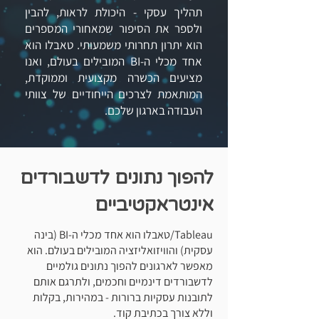
תהליך עסקי - היכולת לראות, להבין
ולספר את הסיפור שמאחורי המספרים
הוא יתרון תחרותי משמעותי. טאבלו הוא
אחד מכלי ה-BI המובילים בעולם, ואנו
מציעים הכשרה מקצועית וממוקדת,
המותאמת לצרכים הייחודיים של צוותי
העבודה בארגון שלכם.
להפוך נתונים לדשבורדים
אינטראקטיביים
Tableau/טאבלו הוא אחד מכלי ה-BI (בינה
עסקית) והוויזואליזציה המובילים בעולם. הוא
מאפשר לארגונים להפוך נתונים גולמיים
לדשבורדים דינמיים וחכמים, ולתרגם אותם
לתובנות עסקיות ברורות - במהירות, בקלות
וללא צורך בכתיבת קוד.