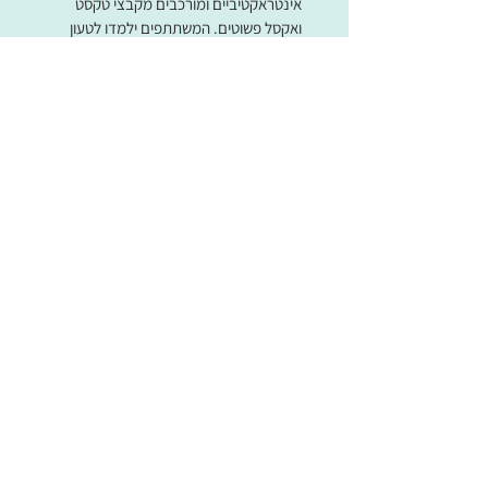
אינטראקטיביים ומורכבים מקבצי טקסט
ואקסל פשוטים. המשתתפים ילמדו לטעון
נתונים למערכת, "לנקות, ולהכין אותם.
נעבור על הצגת חישובים ונתונים בצורות
שונות ורבות, חילוץ תובנות ממידע על מנת
לענות על שאלות עסקיות אמיתיות (החלטות
מבוססות נתונים) ועוד.
לפרטים נוספים
קורס טאבלו
(Tableau) מתקדם
טאבלו הוא כלי חזק בעל יכולות אנליטיות
מדהימות, אבל רוב המשתמשים לא מנצלים
חלק גדול מהיכולות שלו ונשארים ברמת