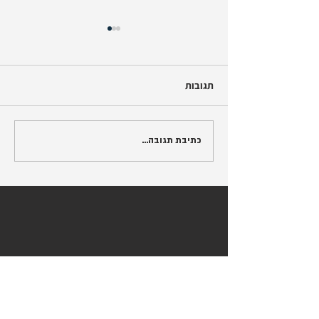
תגובות
מה זה DATA
כתיבת תגובה...
VISUALIZATION?
מעוניינים בתכנית