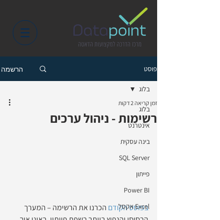
פוסט
הרשמה
בלוג
זמן קריאה 2 דקות
בלוג
רשימות - ניהול ערכים
אינטרנט
בינה עסקית
SQL Server
פייתון
Power BI
Excel אקסל
בפוסט הקודם
 הכרנו את הרשימה – המערך 
הבסיסי והנפוץ ביותר בשפת פייתון. ראינו איך 