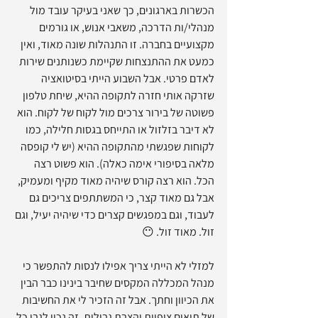
הכשרות בארגונים, כך שאני בעיקר עובד מול 
מנהלי/ות הדרכה, משאבי אנוש, או גורמים 
מקצועיים בחברה. זו התנהלות שונה מאוד, ואין 
כמעט את ההתנצחות שקיימת כשנותנים שירות 
לאדם פרטי. אבל השבוע הייתי בסיטואציה 
שזרקה אותי חזרה לתקופה ההיא, שיחת טלפון 
פשוטה של בירור צרכים מול לקוח של לקוח. הוא 
לא דיבר בזלזול או התייחס בגסות חלילה, כמו 
לקוחות שפגשתי מהתקופה ההיא (יש לי קופסה 
מלאה בסיפורי אימה כאלה). הוא פשוט רצה 
הכל. הוא רצה קורס שיהיה מאוד מקיף ומעמיק, 
אבל גם מאוד קצר, כי המשתתפים צריכים גם 
לעבוד, וגם במפגשים קצרים כדי שיהיה יעיל, וגם 
זול. מאוד זול. 😶 
למזלי לא הייתי צריך אפילו לנסות להתפשר כי 
מנהל המכללה המקסים שחיבר בינינו כבר הבין 
את הכיוון וחתך. אבל זה הזכיר לי את החשיבות 
של תיאום ציפיות והצבת גבולות. זה נכון לגבי כל 