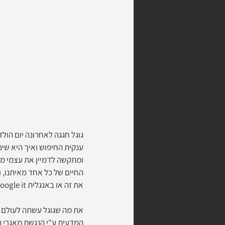
גוגל חגגה לאחרונה יום הו
ענקית החיפוש ואיך היא שינת
ומתקשה לדמיין את עצמי מנ
החיים של כל אחד מאיתנו, ו
את זה או באנגלית Google it). ברצינות, כמה חברות אתם מכירים שקיבלו פועל משלהן?
את מה שגוגל עשתה לעולם ה
המדעית ע"י הנגשת מאגרי הנתונים (Datasets) הפזורים ברחבי הרשת. לטובת הענ