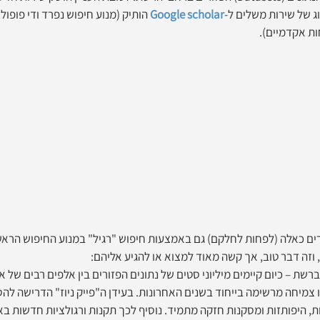
ג של שירות משלים ל-
Google scholar
 הותיק (מנוע חיפוש נפרד ודי פופול
ת אקדמיים).
ם כאלה (לפחות לחלקם) גם באמצעות חיפוש "רגיל" במנוע החיפוש הראשי 
 וזה דבר טוב, אך קשה מאוד למצוא או להגיע אליהם: 
ברשת – כיום קיימים מיליוני סטים של נתונים הפזורים בין אלפים רבים של 
צמיחה מרשימה בייחוד בשנים האחרונות. בעידן ה"פייק ניוז" הדרישה להס
ת, היפותזות ומסקנות חזקה מתמיד. נוסיף לכך תקנות ורגולציות חדשות ב