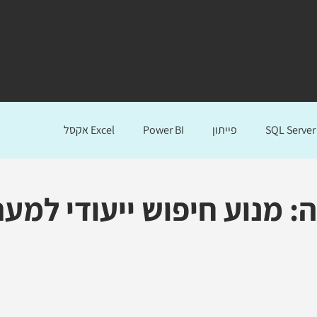
אודות
הכשרות לארגונים
ייעוץ ופתרונות BI
ללמוד אונלי
SQL Server
פייתון
Power BI
Excel אקסל
: מנוע חיפוש ייעודי למער