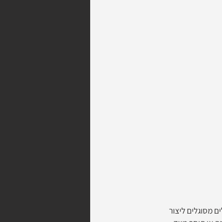
ת ביניהן כמה ספריות של Java Script וטכנולוגיה שנקראת Web Audio, הכלים מסוגלים ליצור 