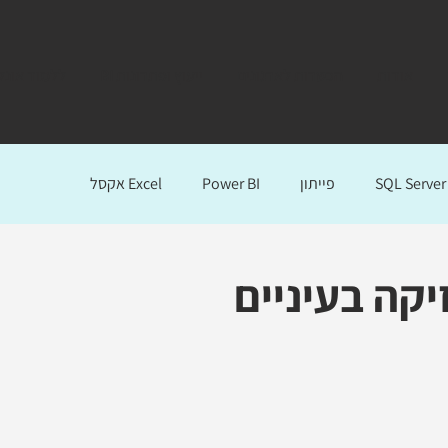
אודות
הכשרות לארגונים
ייעוץ ופתרונות BI
ללמוד אונלי
SQL Server
פייתון
Power BI
Excel אקסל
יקה בעיניים