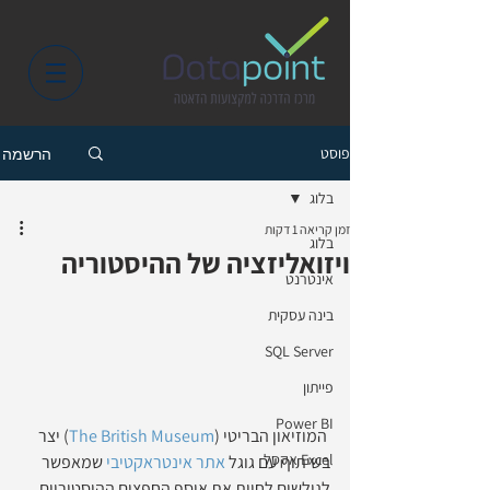
פוסט
הרשמה
בלוג
זמן קריאה 1 דקות
בלוג
ויזואליזציה של ההיסטוריה
אינטרנט
בינה עסקית
SQL Server
פייתון
Power BI
 המוזיאון הבריטי (
The British Museum
) יצר 
Excel אקסל
בשיתוף עם גוגל 
אתר אינטראקטיבי
 שמאפשר 
לגולשים לחוות את אוסף החפצים ההיסטוריים 