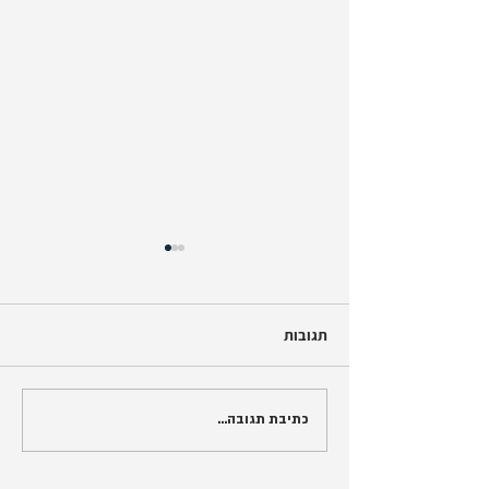
תגובות
התנסות בלמידת מכונה ללא
כתיבת תגובה...
קוד